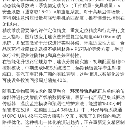
动态载荷系数法：系统额定载荷≥（工件质量+夹具质量）×
安全系数（通常取1.5-2）×加速度系数。对于高频启停场景，
需特别注意滑座惯量与驱动电机的匹配度，推荐惯量比控制在
3:1以内。
精度维度需要综合评估定位精度、重复定位精度和行走平行度
三大指标。医疗级应用建议选择重复定位精度≤±0.05mm的
系统，并配置激光干涉仪进行实时补偿。环境适应性方面，食
品医药行业应优先选择不锈钢材质+IP67防护等级方案，半导
体行业则需关注防静电和真空兼容特性。
在智能化升级路径规划中，建议分阶段实施：初期配置基础IO
控制模块，中期集成MES系统接口，远期预留数字孪生对接
端口。某汽车零部件厂商的实践表明，这种渐进式智能化改造
可使设备投资回报周期缩短40%。
随着工业物联网技术的深度融合，
环形导轨系统
正从单纯的传
输部件进化为智能产线的数据枢纽。最新一代产品已集成振动
传感器、温度监控模块和预测性维护算法，能提前1500小时
预警潜在故障。在德国工业4.0样板工厂中，环形导轨系统通
过OPC UA协议与云端大脑实时交互，实现了0.1秒级的动态
路径优化。这种机电一体化的演进趋势，正在重新定义精密制