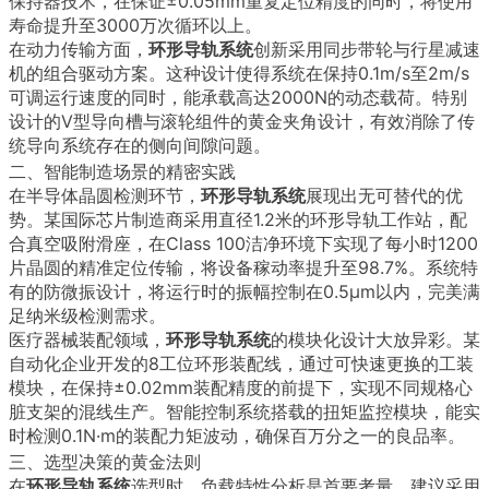
保持器技术，在保证±0.05mm重复定位精度的同时，将使用
寿命提升至3000万次循环以上。
在动力传输方面，
环形导轨系统
创新采用同步带轮与行星减速
机的组合驱动方案。这种设计使得系统在保持0.1m/s至2m/s
可调运行速度的同时，能承载高达2000N的动态载荷。特别
设计的V型导向槽与滚轮组件的黄金夹角设计，有效消除了传
统导向系统存在的侧向间隙问题。
二、智能制造场景的精密实践
在半导体晶圆检测环节，
环形导轨系统
展现出无可替代的优
势。某国际芯片制造商采用直径1.2米的环形导轨工作站，配
合真空吸附滑座，在Class 100洁净环境下实现了每小时1200
片晶圆的精准定位传输，将设备稼动率提升至98.7%。系统特
有的防微振设计，将运行时的振幅控制在0.5μm以内，完美满
足纳米级检测需求。
医疗器械装配领域，
环形导轨系统
的模块化设计大放异彩。某
自动化企业开发的8工位环形装配线，通过可快速更换的工装
模块，在保持±0.02mm装配精度的前提下，实现不同规格心
脏支架的混线生产。智能控制系统搭载的扭矩监控模块，能实
时检测0.1N·m的装配力矩波动，确保百万分之一的良品率。
三、选型决策的黄金法则
在
环形导轨系统
选型时，负载特性分析是首要考量。建议采用