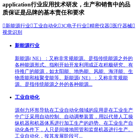
application
行业应用
技术研发，生产和销售中的品
质保证是品牌的基本责任和要求

新能源行业

工业自动化

3C电子行业

精密仪器

医疗器械

视觉识别
新能源行业
新能源( NE）：又称非常规能源。是指传统能源之外的
各种能源形式。指刚开始开发利用或正在积极研究、有
待推广的能源，如太阳能、地热能、风能、海洋能、生
物质能和核聚变能等。新能源( NE）：又称非常规能
源。是指传统能源之外的各种能源...
工业自动化
源创力环形导轨在工业自动化领域的应用是在工业生产
中广泛采用自动控制、自动调整装置，用以代替人工操
纵机器和机器体系进行加工生产的趋势。在工业生产自
动化条件下，人只是间接地照管和监督机器进行生产。
工业自动化，按其发展阶段可...