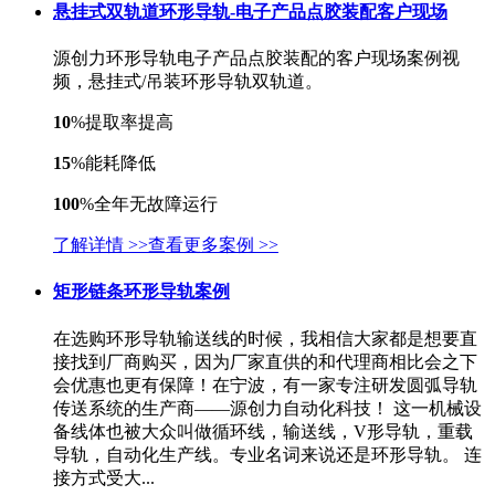
悬挂式双轨道环形导轨-电子产品点胶装配客户现场
源创力环形导轨电子产品点胶装配的客户现场案例视
频，悬挂式/吊装环形导轨双轨道。
10
%
提取率提高
15
%
能耗降低
100
%
全年无故障运行
了解详情 >>
查看更多案例 >>
矩形链条环形导轨案例
在选购环形导轨输送线的时候，我相信大家都是想要直
接找到厂商购买，因为厂家直供的和代理商相比会之下
会优惠也更有保障！在宁波，有一家专注研发圆弧导轨
传送系统的生产商——源创力自动化科技！ 这一机械设
备线体也被大众叫做循环线，输送线，V形导轨，重载
导轨，自动化生产线。专业名词来说还是环形导轨。 连
接方式受大...